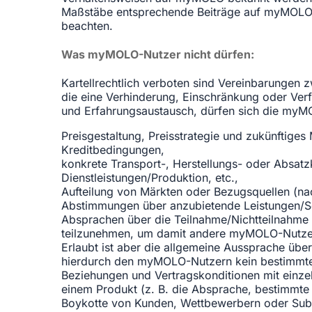
Maßstäbe entsprechende Beiträge auf myMOLO 
beachten.
Was myMOLO-Nutzer nicht dürfen:
Kartellrechtlich verboten sind Vereinbarunge
die eine Verhinderung, Einschränkung oder V
und Erfahrungsaustausch, dürfen sich die myMO
Preisgestaltung, Preisstrategie und zukünftiges
Kreditbedingungen,
konkrete Transport-, Herstellungs- oder Absa
Dienstleistungen/Produktion, etc.,
Aufteilung von Märkten oder Bezugsquellen (na
Abstimmungen über anzubietende Leistungen/So
Absprachen über die Teilnahme/Nichtteilnahme 
teilzunehmen, um damit andere myMOLO-Nutzer 
Erlaubt ist aber die allgemeine Aussprache üb
hierdurch den myMOLO-Nutzern kein bestimmtes
Beziehungen und Vertragskonditionen mit einze
einem Produkt (z. B. die Absprache, bestimmte
Boykotte von Kunden, Wettbewerbern oder Sub