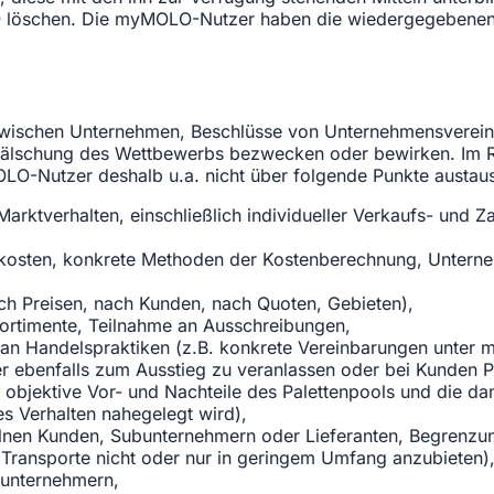
löschen. Die myMOLO-Nutzer haben die wiedergegebenen 
n zwischen Unternehmen, Beschlüsse von Unternehmensverei
erfälschung des Wettbewerbs bezwecken oder bewirken. Im
LO-Nutzer deshalb u.a. nicht über folgende Punkte austau
 Marktverhalten, einschließlich individueller Verkaufs- und
tzkosten, konkrete Methoden der Kostenberechnung, Untern
ch Preisen, nach Kunden, nach Quoten, Gebieten),
rtimente, Teilnahme an Ausschreibungen,
an Handelspraktiken (z.B. konkrete Vereinbarungen unter 
ebenfalls zum Ausstieg zu veranlassen oder bei Kunden Pr
er objektive Vor- und Nachteile des Palettenpools und die 
 Verhalten nahegelegt wird),
lnen Kunden, Subunternehmern oder Lieferanten, Begrenzun
 Transporte nicht oder nur in geringem Umfang anzubieten)
unternehmern,